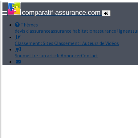
comparatif-assurance.com
Thèmes
devis d assurance
assurance habitation
assurance ligne
assu
Classement : Sites
Classement : Auteurs de Vidéos
Soumettre : un article
Annoncer
Contact