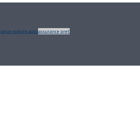
rance voiture auto
assurance pret