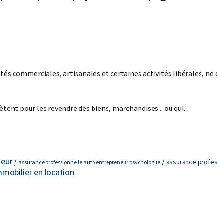
s commerciales, artisanales et certaines activités libérales, ne dép
ent pour les revendre des biens, marchandises... ou qui...
neur
/
/
assurance profes
assurance professionnelle auto entrepreneur psychologue
mmobilier en location