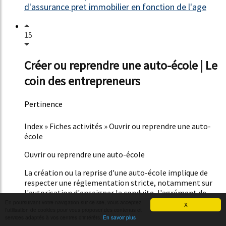
d'assurance pret immobilier en fonction de l'age
15
Créer ou reprendre une auto-école | Le
coin des entrepreneurs
Pertinence
48%
Index » Fiches activités » Ouvrir ou reprendre une auto-
école
Ouvrir ou reprendre une auto-école
La création ou la reprise d'une auto-école implique de
respecter une réglementation stricte, notamment sur
l'autorisation d'enseigner la conduite, l'agrément de
l'établissement et les moyens à disposition pour que
En poursuivant votre navigation sur ce site, vous acceptez
X
l'utilisation de cookies pour vous proposer des contenus et
l'auto-école soit en mesure de proposer un
services adaptés à vos centres d'intérêts.
En savoir plus
enseignement correct.