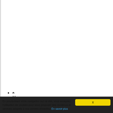
21
En poursuivant votre navigation sur ce site, vous acceptez
X
l'utilisation de cookies pour vous proposer des contenus et
services adaptés à vos centres d'intérêts.
En savoir plus