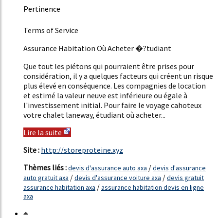
Pertinence
51%
Terms of Service
Assurance Habitation Où Acheter �?tudiant
Que tout les piétons qui pourraient être prises pour
considération, il y a quelques facteurs qui créent un risque
plus élevé en conséquence. Les compagnies de location
et estimé la valeur neuve est inférieure ou égale à
l'investissement initial. Pour faire le voyage cahoteux
votre chalet laneway, étudiant où acheter...
Lire la suite
Site :
http://storeproteine.xyz
Thèmes liés :
/
devis d'assurance auto axa
devis d'assurance
/
/
auto gratuit axa
devis d'assurance voiture axa
devis gratuit
/
assurance habitation axa
assurance habitation devis en ligne
axa