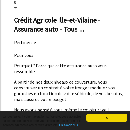
0
Crédit Agricole Ille-et-Vilaine -
Assurance auto - Tous ...
Pertinence
51%
Pour vous !
Pourquoi ? Parce que cette assurance auto vous
ressemble.
A partir de nos deux niveaux de couverture, vous
construisez un contrat à votre image : modulez vos
garanties en fonction de votre véhicule, de vos besoins,
mais aussi de votre budget !
Nous avons pensé à tout, même le covoiturage !
En poursuivant votre navigation sur ce site, vous acceptez
X
Avec l'Assurance Auto du Crédit Agricole, si vous pratiquez
l'utilisation de cookies pour vous proposer des contenus et
services adaptés à vos centres d'intérêts.
En savoir plus
le covoiturage, vos passagers...