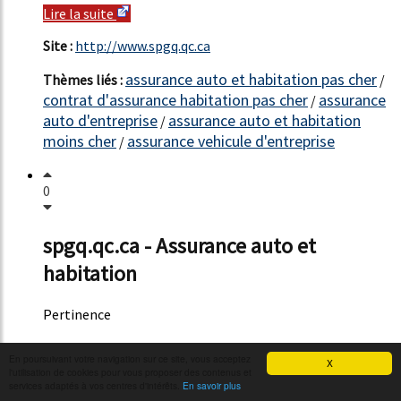
Lire la suite
Site :
http://www.spgq.qc.ca
assurance auto et habitation pas cher
Thèmes liés :
/
contrat d'assurance habitation pas cher
assurance
/
auto d'entreprise
assurance auto et habitation
/
moins cher
assurance vehicule d'entreprise
/
0
spgq.qc.ca - Assurance auto et
habitation
Pertinence
45%
Que vous ayez besoin d'assurance auto ou habitation,
En poursuivant votre navigation sur ce site, vous acceptez
X
confiez ceux-ci à La Personnelle. Vous pourriez
l'utilisation de cookies pour vous proposer des contenus et
services adaptés à vos centres d'intérêts.
En savoir plus
économiser jusqu'à 30%1 en plus de vos tarifs de groupe