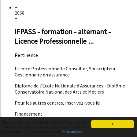
2068
IFPASS - formation - alternant -
Licence Professionnelle ...
Pertinence
48%
Licence Professionnelle Conseiller, Souscripteur,
Gestionnaire en assurance
Diplôme de l'Ecole Nationale d'Assurances - Diplôme
Conservatoire National des Arts et Métiers
Pour les autres centres, inscrivez-vous ici
Financement
En poursuivant votre navigation sur ce site, vous acceptez
X
Taux de réussite
l'utilisation de cookies pour vous proposer des contenus et
services adaptés à vos centres d'intérêts.
En savoir plus
La licence professionnelle conseiller, souscripteur,