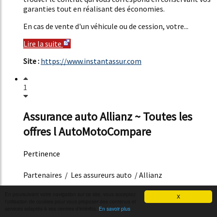
garanties tout en réalisant des économies.
En cas de vente d'un véhicule ou de cession, votre...
Lire la suite
Site :
https://www.instantassur.com
1
Assurance auto Allianz ~ Toutes les
offres l AutoMotoCompare
Pertinence
62%
Partenaires / Les assureurs auto / Allianz
Assurance Auto Allianz
En poursuivant votre navigation sur ce site, vous acceptez
X
l'utilisation de cookies pour vous proposer des contenus et
services adaptés à vos centres d'intérêts.
En savoir plus
Tout sur l'assurance Allianz