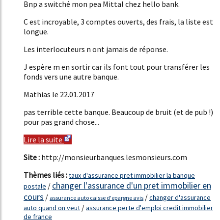
Bnp a switché mon pea Mittal chez hello bank.
C est incroyable, 3 comptes ouverts, des frais, la liste est
longue.
Les interlocuteurs n ont jamais de réponse.
J espère m en sortir car ils font tout pour transférer les
fonds vers une autre banque.
Mathias le 22.01.2017
pas terrible cette banque. Beaucoup de bruit (et de pub !)
pour pas grand chose...
Lire la suite
Site :
http://monsieurbanques.lesmonsieurs.com
Thèmes liés :
taux d'assurance pret immobilier la banque
changer l'assurance d'un pret immobilier en
/
postale
cours
/
/
changer d'assurance
assurance auto caisse d'epargne avis
/
auto quand on veut
assurance perte d'emploi credit immobilier
de france