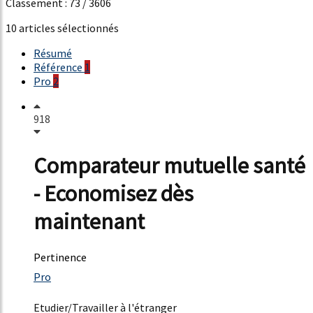
Classement : 73 / 3606
10 articles sélectionnés
Résumé
Référence
1
Pro
2
918
Comparateur mutuelle santé
- Economisez dès
maintenant
Pertinence
3175%
Pro
12%
Etudier/Travailler à l'étranger