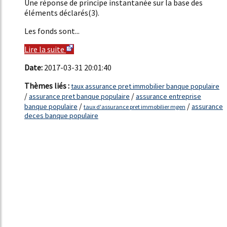
Une réponse de principe instantanée sur la base des
éléments déclarés(3).
Les fonds sont...
Lire la suite
Date:
2017-03-31 20:01:40
Thèmes liés :
taux assurance pret immobilier banque populaire
/
/
assurance pret banque populaire
assurance entreprise
/
/
banque populaire
assurance
taux d'assurance pret immobilier mgen
deces banque populaire